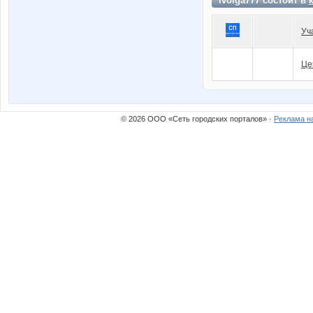
ivolga777 состоит в
Уч
Це
© 2026 ООО «Сеть городских порталов» ·
Реклама н