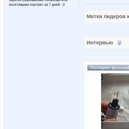
зарегистрированные пользователи
посетившие портрет за 7 дней - 0
Метки лидеров
Интервью
Последние
фотогра