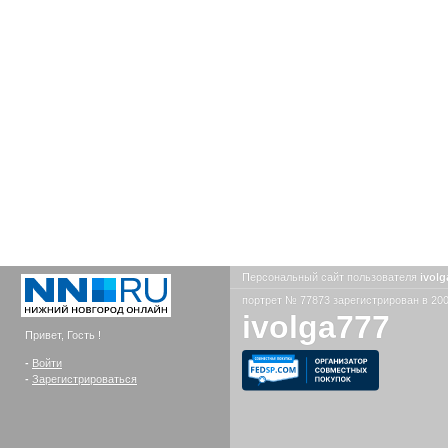
Персональный сайт пользователя
ivol
портрет № 77873 зарегистрирован в 200
ivolga777
Привет, Гость !
-
Войти
-
Зарегистрироваться